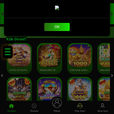
HOT GAMES
SLOTS
LIVE CASINO
RACE
TOGEL
OL
OK
Game Populer
Klik Disini!!
GATES OF OLYMPUS POP
TREASURES OF AZTEC
FORTUNE GARUDA 1000
MAHJONG WINS 3 – BLACK SCATTER
DJ BOOM BOOM
GATES OF OLYMPUS 1000
Beranda
Promosi
Masuk
Hub. Kami
Akun Saya