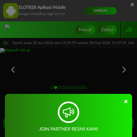
×
SLOT828 Aplikasi Mobile
UNDUH
Jangan tampilkan lagi hari ini
Masuk
Daftar
 Virtual Sports pada 30-Jun-2026 dari 14.59.59 sampai 30-Sep-2026 14.59.59. Selam
×
JACKPOT
PLAY
IDR
12,744,179,551
JOIN PARTNER RESMI KAMI