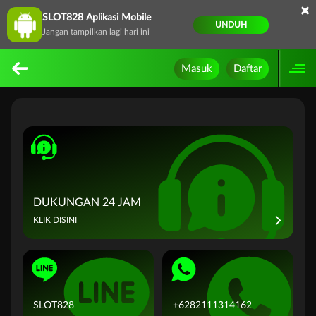
×
SLOT828 Aplikasi Mobile
UNDUH
Jangan tampilkan lagi hari ini
Masuk
Daftar
DUKUNGAN 24 JAM
KLIK DISINI
SLOT828
+6282111314162